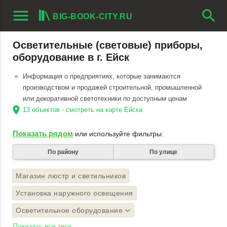
menu
search
BIG-BOOK-CITY.RU
Осветительные (световые) приборы,
оборудование в г. Ейск
Информация о предприятиях, которые занимаются
производством и продажей строительной, промышленной
или декоративной светотехники по доступным ценам
location_on
13 объектов - смотреть на карте Ейска
Показать рядом
или используйте фильтры:
По району
По улице
Магазин люстр и светильников
Установка наружного освещения
Осветительное оборудование
Показать все теги